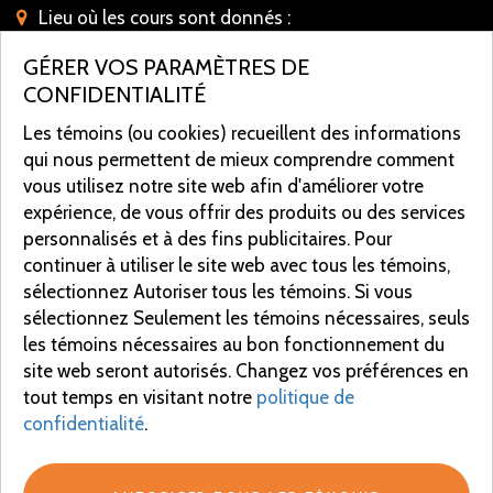
Lieu où les cours sont donnés :
1675, rue Dina-Bélanger, Québec (secteur Sillery)
GÉRER VOS PARAMÈTRES DE
(derrière l'église St-Charles-Garnier)
CONFIDENTIALITÉ
Coordonnées postales :
Les témoins (ou cookies) recueillent des informations
1229, avenue du Chanoine-Morel Québec (Québec)
qui nous permettent de mieux comprendre comment
G1S 4B1
vous utilisez notre site web afin d'améliorer votre
expérience, de vous offrir des produits ou des services
INSCRIVEZ-VOUS À NOTRE
personnalisés et à des fins publicitaires. Pour
INFOLETTRE
continuer à utiliser le site web avec tous les témoins,
sélectionnez Autoriser tous les témoins. Si vous
sélectionnez Seulement les témoins nécessaires, seuls
les témoins nécessaires au bon fonctionnement du
site web seront autorisés. Changez vos préférences en
tout temps en visitant notre
politique de
S'INSCRIRE
confidentialité
.